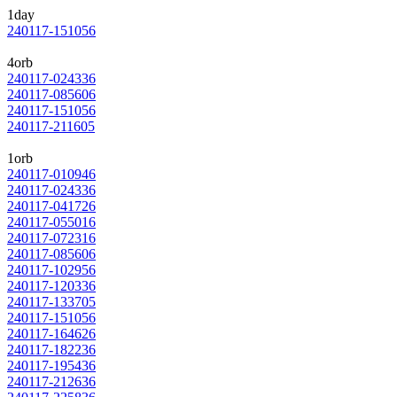
1day
240117-151056
4orb
240117-024336
240117-085606
240117-151056
240117-211605
1orb
240117-010946
240117-024336
240117-041726
240117-055016
240117-072316
240117-085606
240117-102956
240117-120336
240117-133705
240117-151056
240117-164626
240117-182236
240117-195436
240117-212636