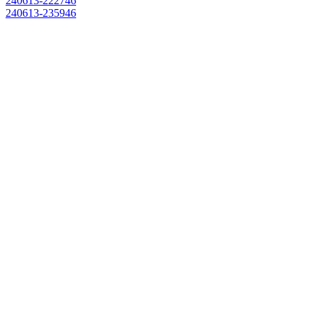
240613-222746
240613-235946