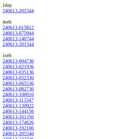
1day
240613-201544
4orb
240613-015812
240613-075944
240613-140744
240613-201544
1orb
240613-004736
240613-021936
240613-035136
240613-052336
240613-065536
240613-082736
240613-100016
240613-113347
240613-130922
240613-144156
240613-161356
240613-174626
240613-192106
240613-205546