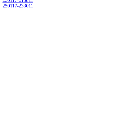
250117-215811
250117-233011