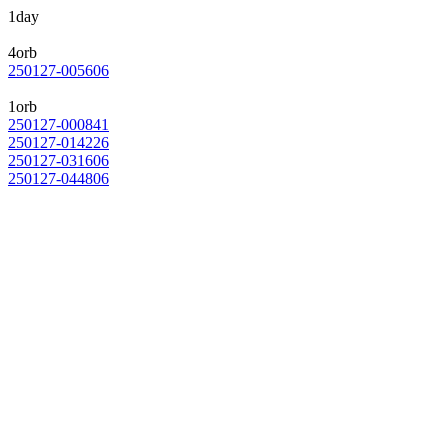
1day
4orb
250127-005606
1orb
250127-000841
250127-014226
250127-031606
250127-044806