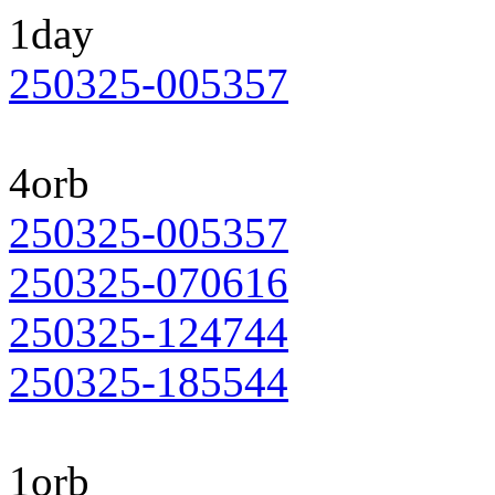
1day
250325-005357
4orb
250325-005357
250325-070616
250325-124744
250325-185544
1orb