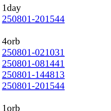
1day
250801-201544
4orb
250801-021031
250801-081441
250801-144813
250801-201544
1orb