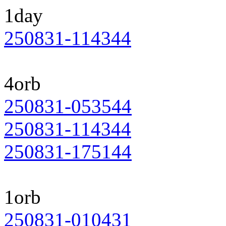
1day
250831-114344
4orb
250831-053544
250831-114344
250831-175144
1orb
250831-010431