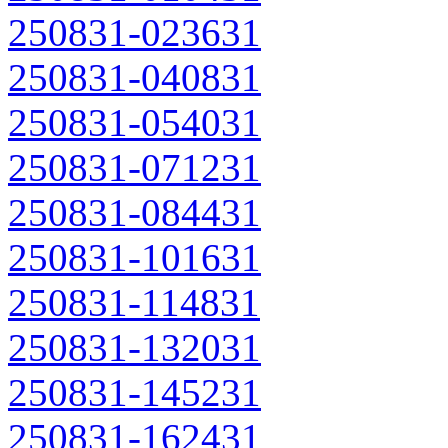
250831-023631
250831-040831
250831-054031
250831-071231
250831-084431
250831-101631
250831-114831
250831-132031
250831-145231
250831-162431