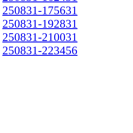
250831-175631
250831-192831
250831-210031
250831-223456