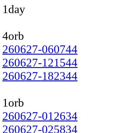
1day
4orb
260627-060744
260627-121544
260627-182344
1orb
260627-012634
260627-025834