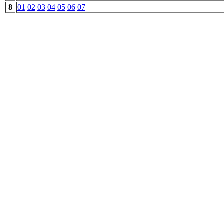
8
01
02
03
04
05
06
07