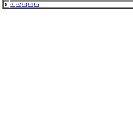
8
01
02
03
04
05