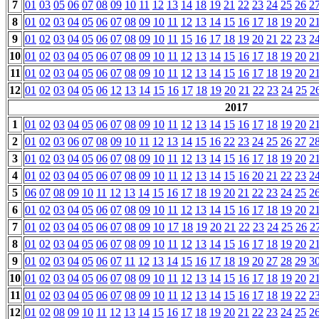
7
01
03
05
06
07
08
09
10
11
12
13
14
18
19
21
22
23
24
25
26
2
8
01
02
03
04
05
06
07
08
09
10
11
12
13
14
15
16
17
18
19
20
2
9
01
02
03
04
05
06
07
08
09
10
11
15
16
17
18
19
20
21
22
23
2
10
01
02
03
04
05
06
07
08
09
10
11
12
13
14
15
16
17
18
19
20
2
11
01
02
03
04
05
06
07
08
09
10
11
12
13
14
15
16
17
18
19
20
2
12
01
02
03
04
05
06
12
13
14
15
16
17
18
19
20
21
22
23
24
25
2
2017
1
01
02
03
04
05
06
07
08
09
10
11
12
13
14
15
16
17
18
19
20
2
2
01
02
03
06
07
08
09
10
11
12
13
14
15
16
22
23
24
25
26
27
2
3
01
02
03
04
05
06
07
08
09
10
11
12
13
14
15
16
17
18
19
20
2
4
01
02
03
04
05
06
07
08
09
10
11
12
13
14
15
16
20
21
22
23
2
5
06
07
08
09
10
11
12
13
14
15
16
17
18
19
20
21
22
23
24
25
2
6
01
02
03
04
05
06
07
08
09
10
11
12
13
14
15
16
17
18
19
20
2
7
01
02
03
04
05
06
07
08
09
10
17
18
19
20
21
22
23
24
25
26
2
8
01
02
03
04
05
06
07
08
09
10
11
12
13
14
15
16
17
18
19
20
2
9
01
02
03
04
05
06
07
11
12
13
14
15
16
17
18
19
20
27
28
29
3
10
01
02
03
04
05
06
07
08
09
10
11
12
13
14
15
16
17
18
19
20
2
11
01
02
03
04
05
06
07
08
09
10
11
12
13
14
15
16
17
18
19
22
2
12
01
02
08
09
10
11
12
13
14
15
16
17
18
19
20
21
22
23
24
25
2