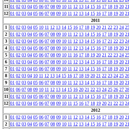
11
01
02
03
04
05
06
07
08
09
10
11
12
13
14
15
16
17
18
19
20
2
12
01
02
03
04
05
06
07
08
09
10
11
12
13
14
15
16
17
18
19
20
2
2011
1
01
02
03
04
05
10
11
12
13
14
15
16
17
18
19
20
21
22
23
24
2
2
01
02
03
04
05
06
07
08
09
10
11
12
13
14
15
16
17
18
19
20
2
3
01
02
03
04
05
06
07
08
09
10
11
12
13
14
15
16
17
21
22
23
2
4
01
02
03
04
05
06
07
08
09
10
11
12
13
14
15
16
17
18
19
20
2
5
01
02
03
04
05
06
07
08
09
10
11
16
17
18
19
20
21
22
23
24
2
6
01
02
03
04
05
06
07
08
09
10
11
12
13
14
15
16
17
18
19
20
2
7
01
02
03
04
05
06
07
08
09
10
11
12
13
14
15
16
17
18
19
20
2
8
01
02
03
04
10
11
12
13
14
15
16
17
18
19
20
21
22
23
24
25
2
9
01
02
03
04
05
06
07
08
09
10
11
12
13
14
15
16
17
18
19
20
2
10
01
06
07
08
09
10
11
12
13
14
15
16
20
21
22
23
24
25
26
27
2
11
01
02
03
04
05
06
07
08
09
10
11
12
13
14
15
16
17
18
19
20
2
12
01
02
03
04
05
06
07
08
09
10
11
15
16
17
18
19
20
21
22
23
2
2012
1
01
02
03
04
05
06
07
08
09
10
11
12
13
14
15
16
17
18
19
20
2
2
01
02
03
04
05
06
07
08
09
10
11
12
13
14
15
16
17
18
19
20
2