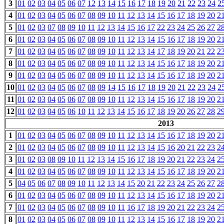
3
01
02
03
04
05
06
07
12
13
14
15
16
17
18
19
20
21
22
23
24
2
4
01
02
03
04
05
06
07
08
09
10
11
12
13
14
15
16
17
18
19
20
2
5
01
02
03
07
08
09
10
11
12
13
14
15
16
17
22
23
24
25
26
27
2
6
01
02
03
04
05
06
07
08
09
10
11
12
13
14
15
16
17
18
19
20
2
7
01
02
03
04
05
06
07
08
09
10
11
12
13
14
17
18
19
20
21
22
2
8
01
02
03
04
05
06
07
08
09
10
11
12
13
14
15
16
17
18
19
20
2
9
01
02
03
04
05
06
07
08
09
10
11
12
13
14
15
16
17
18
19
20
2
10
01
02
03
04
05
06
07
08
09
14
15
16
17
18
19
20
21
22
23
24
2
11
01
02
03
04
05
06
07
08
09
10
11
12
13
14
15
16
17
18
19
20
2
12
01
02
03
04
05
06
10
11
12
13
14
15
16
17
18
19
20
26
27
28
2
2013
1
01
02
03
04
05
06
07
08
09
10
11
12
13
14
15
16
17
18
19
20
2
2
01
02
03
04
05
06
07
08
09
10
11
12
13
14
15
16
20
21
22
23
2
3
01
02
03
08
09
10
11
12
13
14
15
16
17
18
19
20
21
22
23
24
2
4
01
02
03
04
05
06
07
08
09
10
11
12
13
14
15
16
17
18
19
20
2
5
04
05
06
07
08
09
10
11
12
13
14
15
20
21
22
23
24
25
26
27
2
6
01
02
03
04
05
06
07
08
09
10
11
12
13
14
15
16
17
18
19
20
2
7
01
02
03
04
05
06
07
08
09
10
11
16
17
18
19
20
21
22
23
24
2
8
01
02
03
04
05
06
07
08
09
10
11
12
13
14
15
16
17
18
19
20
2