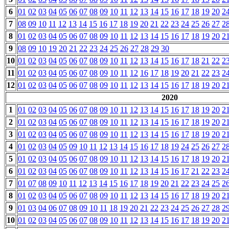
6
01
02
03
04
05
06
07
08
09
10
11
12
13
14
15
16
17
18
19
20
2
7
08
09
10
11
12
13
14
15
16
17
18
19
20
21
22
23
24
25
26
27
2
8
01
02
03
04
05
06
07
08
09
10
11
12
13
14
15
16
17
18
19
20
2
9
08
09
10
19
20
21
22
23
24
25
26
27
28
29
30
10
01
02
03
04
05
06
07
08
09
10
11
12
13
14
15
16
17
18
21
22
2
11
01
02
03
04
05
06
07
08
09
10
11
12
16
17
18
19
20
21
22
23
2
12
01
02
03
04
05
06
07
08
09
10
11
12
13
14
15
16
17
18
19
20
2
2020
1
01
02
03
04
05
06
07
08
09
10
11
12
13
14
15
16
17
18
19
20
2
2
01
02
03
04
05
06
07
08
09
10
11
12
13
14
15
16
17
18
19
20
2
3
01
02
03
04
05
06
07
08
09
10
11
12
13
14
15
16
17
18
19
20
2
4
01
02
03
04
05
09
10
11
12
13
14
15
16
17
18
19
24
25
26
27
2
5
01
02
03
04
05
06
07
08
09
10
11
12
13
14
15
16
17
18
19
20
2
6
01
02
03
04
05
06
07
08
09
10
11
12
13
14
15
16
17
21
22
23
2
7
01
07
08
09
10
11
12
13
14
15
16
17
18
19
20
21
22
23
24
25
2
8
01
02
03
04
05
06
07
08
09
10
11
12
13
14
15
16
17
18
19
20
2
9
01
03
04
06
07
08
09
10
11
18
19
20
21
22
23
24
25
26
27
28
2
10
01
02
03
04
05
06
07
08
09
10
11
12
13
14
15
16
17
18
19
20
2