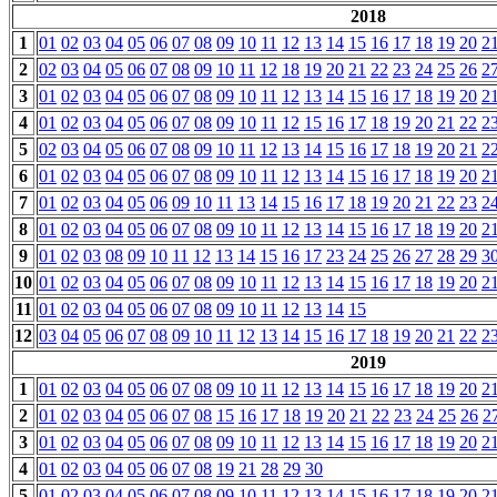
2018
1
01
02
03
04
05
06
07
08
09
10
11
12
13
14
15
16
17
18
19
20
2
2
02
03
04
05
06
07
08
09
10
11
12
18
19
20
21
22
23
24
25
26
2
3
01
02
03
04
05
06
07
08
09
10
11
12
13
14
15
16
17
18
19
20
2
4
01
02
03
04
05
06
07
08
09
10
11
12
15
16
17
18
19
20
21
22
2
5
02
03
04
05
06
07
08
09
10
11
12
13
14
15
16
17
18
19
20
21
2
6
01
02
03
04
05
06
07
08
09
10
11
12
13
14
15
16
17
18
19
20
2
7
01
02
03
04
05
06
09
10
11
13
14
15
16
17
18
19
20
21
22
23
2
8
01
02
03
04
05
06
07
08
09
10
11
12
13
14
15
16
17
18
19
20
2
9
01
02
03
08
09
10
11
12
13
14
15
16
17
23
24
25
26
27
28
29
3
10
01
02
03
04
05
06
07
08
09
10
11
12
13
14
15
16
17
18
19
20
2
11
01
02
03
04
05
06
07
08
09
10
11
12
13
14
15
12
03
04
05
06
07
08
09
10
11
12
13
14
15
16
17
18
19
20
21
22
2
2019
1
01
02
03
04
05
06
07
08
09
10
11
12
13
14
15
16
17
18
19
20
2
2
01
02
03
04
05
06
07
08
15
16
17
18
19
20
21
22
23
24
25
26
2
3
01
02
03
04
05
06
07
08
09
10
11
12
13
14
15
16
17
18
19
20
2
4
01
02
03
04
05
06
07
08
19
21
28
29
30
5
01
02
03
04
05
06
07
08
09
10
11
12
13
14
15
16
17
18
19
20
2