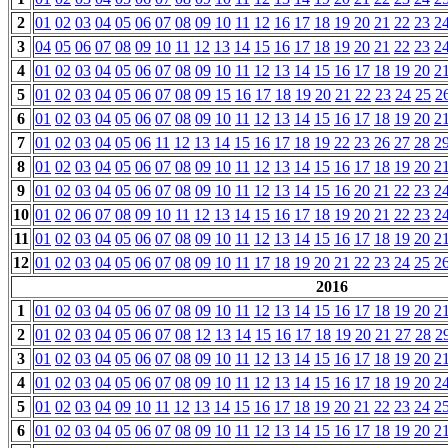
2
01
02
03
04
05
06
07
08
09
10
11
12
16
17
18
19
20
21
22
23
2
3
04
05
06
07
08
09
10
11
12
13
14
15
16
17
18
19
20
21
22
23
2
4
01
02
03
04
05
06
07
08
09
10
11
12
13
14
15
16
17
18
19
20
2
5
01
02
03
04
05
06
07
08
09
15
16
17
18
19
20
21
22
23
24
25
2
6
01
02
03
04
05
06
07
08
09
10
11
12
13
14
15
16
17
18
19
20
2
7
01
02
03
04
05
06
11
12
13
14
15
16
17
18
19
22
23
26
27
28
2
8
01
02
03
04
05
06
07
08
09
10
11
12
13
14
15
16
17
18
19
20
2
9
01
02
03
04
05
06
07
08
09
10
11
12
13
14
15
16
20
21
22
23
2
10
01
02
06
07
08
09
10
11
12
13
14
15
16
17
18
19
20
21
22
23
2
11
01
02
03
04
05
06
07
08
09
10
11
12
13
14
15
16
17
18
19
20
2
12
01
02
03
04
05
06
07
08
09
10
11
17
18
19
20
21
22
23
24
25
2
2016
1
01
02
03
04
05
06
07
08
09
10
11
12
13
14
15
16
17
18
19
20
2
2
01
02
03
04
05
06
07
08
12
13
14
15
16
17
18
19
20
21
27
28
2
3
01
02
03
04
05
06
07
08
09
10
11
12
13
14
15
16
17
18
19
20
2
4
01
02
03
04
05
06
07
08
09
10
11
12
13
14
15
16
17
18
19
20
2
5
01
02
03
04
09
10
11
12
13
14
15
16
17
18
19
20
21
22
23
24
2
6
01
02
03
04
05
06
07
08
09
10
11
12
13
14
15
16
17
18
19
20
2