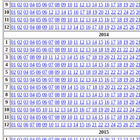
9
01
02
03
04
05
06
07
08
09
10
11
12
13
14
15
16
17
18
19
20
2
10
01
02
03
04
05
06
12
13
14
15
16
17
18
19
20
21
22
23
24
25
2
11
01
02
03
04
05
06
07
08
09
10
11
12
13
14
15
16
17
18
19
20
2
12
01
02
03
04
08
09
10
11
12
13
14
15
16
17
18
19
23
24
25
26
2
2014
1
01
02
03
04
05
06
07
08
09
10
11
12
13
14
15
16
17
18
19
20
2
2
01
02
03
04
05
06
07
08
09
10
11
12
13
14
18
19
20
21
22
23
2
3
01
06
07
08
09
10
11
12
13
14
15
16
17
18
19
20
21
22
23
24
2
4
01
02
03
04
05
06
07
08
09
10
11
12
13
14
15
16
17
18
19
20
2
5
02
03
04
05
06
07
08
09
10
11
12
13
18
19
20
21
22
23
24
25
2
6
01
02
03
04
05
06
07
08
09
10
11
12
13
14
15
16
17
18
19
20
2
7
01
02
03
04
05
06
07
08
09
14
15
16
17
18
19
20
21
22
23
24
2
8
01
02
03
04
05
06
07
08
09
10
11
12
13
14
15
16
17
18
19
20
2
9
01
02
03
04
05
06
07
08
09
10
11
12
13
14
15
16
17
18
19
20
2
10
01
02
03
04
05
10
11
12
13
14
15
16
17
18
19
20
21
22
23
24
2
11
01
02
03
04
05
06
07
08
09
10
11
12
13
14
15
16
17
18
19
20
2
12
01
02
06
07
08
09
10
11
12
13
14
15
16
21
22
23
24
25
26
27
2
2015
1
01
02
03
04
05
06
07
08
09
10
11
12
13
14
19
20
21
22
23
24
2