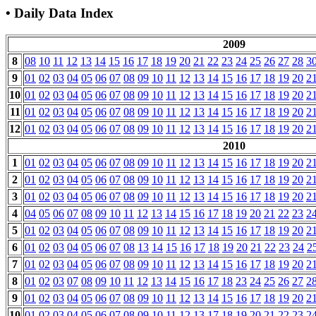
• Daily Data Index
2009
8
08
10
11
12
13
14
15
16
17
18
19
20
21
22
23
24
25
26
27
28
3
9
01
02
03
04
05
06
07
08
09
10
11
12
13
14
15
16
17
18
19
20
2
10
01
02
03
04
05
06
07
08
09
10
11
12
13
14
15
16
17
18
19
20
2
11
01
02
03
04
05
06
07
08
09
10
11
12
13
14
15
16
17
18
19
20
2
12
01
02
03
04
05
06
07
08
09
10
11
12
13
14
15
16
17
18
19
20
2
2010
1
01
02
03
04
05
06
07
08
09
10
11
12
13
14
15
16
17
18
19
20
2
2
01
02
03
04
05
06
07
08
09
10
11
12
13
14
15
16
17
18
19
20
2
3
01
02
03
04
05
06
07
08
09
10
11
12
13
14
15
16
17
18
19
20
2
4
04
05
06
07
08
09
10
11
12
13
14
15
16
17
18
19
20
21
22
23
2
5
01
02
03
04
05
06
07
08
09
10
11
12
13
14
15
16
17
18
19
20
2
6
01
02
03
04
05
06
07
08
13
14
15
16
17
18
19
20
21
22
23
24
2
7
01
02
03
04
05
06
07
08
09
10
11
12
13
14
15
16
17
18
19
20
2
8
01
02
03
07
08
09
10
11
12
13
14
15
16
17
18
23
24
25
26
27
2
9
01
02
03
04
05
06
07
08
09
10
11
12
13
14
15
16
17
18
19
20
2
10
01
02
03
04
05
06
07
08
09
10
11
12
13
17
18
19
20
21
22
23
2