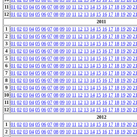
11
01
02
03
04
05
06
07
08
09
10
11
12
13
14
15
16
17
18
19
20
2
12
01
02
03
04
05
06
07
08
09
10
11
12
13
14
15
16
17
18
19
20
2
2011
1
01
02
03
04
05
06
07
08
09
10
11
12
13
14
15
16
17
18
19
20
2
2
01
02
03
04
05
06
07
08
09
10
11
12
13
14
15
16
17
18
19
20
2
3
01
02
03
04
05
06
07
08
09
10
11
12
13
14
15
16
17
18
19
20
2
4
01
02
03
04
05
06
07
08
09
10
11
12
13
14
15
16
17
18
19
20
2
5
01
02
03
04
05
06
07
08
09
10
11
12
13
14
15
16
17
18
19
20
2
6
01
02
03
04
05
06
07
08
09
10
11
12
13
14
15
16
17
18
19
20
2
7
01
02
03
04
05
06
07
08
09
10
11
12
13
14
15
16
17
18
19
20
2
8
01
02
03
04
05
06
07
08
09
10
11
12
13
14
15
16
17
18
19
20
2
9
01
02
03
04
05
06
07
08
09
10
11
12
13
14
15
16
17
18
19
20
2
10
01
02
03
04
05
06
07
08
09
10
11
12
13
14
15
16
17
18
19
20
2
11
01
02
03
04
05
06
07
08
09
10
11
12
13
14
15
16
17
18
19
20
2
12
01
02
03
04
05
06
07
08
09
10
11
12
13
14
15
16
17
18
19
20
2
2012
1
01
02
03
04
05
06
07
08
09
10
11
12
13
14
15
16
17
18
19
20
2
2
01
02
03
04
05
06
07
08
09
10
11
12
13
14
15
16
17
18
19
20
2