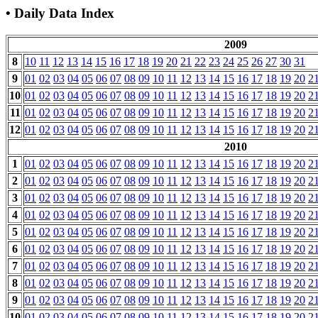
• Daily Data Index
2009
8
10
11
12
13
14
15
16
17
18
19
20
21
22
23
24
25
26
27
30
31
9
01
02
03
04
05
06
07
08
09
10
11
12
13
14
15
16
17
18
19
20
2
10
01
02
03
04
05
06
07
08
09
10
11
12
13
14
15
16
17
18
19
20
2
11
01
02
03
04
05
06
07
08
09
10
11
12
13
14
15
16
17
18
19
20
2
12
01
02
03
04
05
06
07
08
09
10
11
12
13
14
15
16
17
18
19
20
2
2010
1
01
02
03
04
05
06
07
08
09
10
11
12
13
14
15
16
17
18
19
20
2
2
01
02
03
04
05
06
07
08
09
10
11
12
13
14
15
16
17
18
19
20
2
3
01
02
03
04
05
06
07
08
09
10
11
12
13
14
15
16
17
18
19
20
2
4
01
02
03
04
05
06
07
08
09
10
11
12
13
14
15
16
17
18
19
20
2
5
01
02
03
04
05
06
07
08
09
10
11
12
13
14
15
16
17
18
19
20
2
6
01
02
03
04
05
06
07
08
09
10
11
12
13
14
15
16
17
18
19
20
2
7
01
02
03
04
05
06
07
08
09
10
11
12
13
14
15
16
17
18
19
20
2
8
01
02
03
04
05
06
07
08
09
10
11
12
13
14
15
16
17
18
19
20
2
9
01
02
03
04
05
06
07
08
09
10
11
12
13
14
15
16
17
18
19
20
2
10
01
02
03
04
05
06
07
08
09
10
11
12
13
14
15
16
17
18
19
20
2