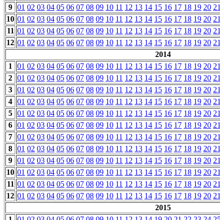
9
01
02
03
04
05
06
07
08
09
10
11
12
13
14
15
16
17
18
19
20
2
10
01
02
03
04
05
06
07
08
09
10
11
12
13
14
15
16
17
18
19
20
2
11
01
02
03
04
05
06
07
08
09
10
11
12
13
14
15
16
17
18
19
20
2
12
01
02
03
04
05
06
07
08
09
10
11
12
13
14
15
16
17
18
19
20
2
2014
1
01
02
03
04
05
06
07
08
09
10
11
12
13
14
15
16
17
18
19
20
2
2
01
02
03
04
05
06
07
08
09
10
11
12
13
14
15
16
17
18
19
20
2
3
01
02
03
04
05
06
07
08
09
10
11
12
13
14
15
16
17
18
19
20
2
4
01
02
03
04
05
06
07
08
09
10
11
12
13
14
15
16
17
18
19
20
2
5
01
02
03
04
05
06
07
08
09
10
11
12
13
14
15
16
17
18
19
20
2
6
01
02
03
04
05
06
07
08
09
10
11
12
13
14
15
16
17
18
19
20
2
7
01
02
03
04
05
06
07
08
09
10
11
12
13
14
15
16
17
18
19
20
2
8
01
02
03
04
05
06
07
08
09
10
11
12
13
14
15
16
17
18
19
20
2
9
01
02
03
04
05
06
07
08
09
10
11
12
13
14
15
16
17
18
19
20
2
10
01
02
03
04
05
06
07
08
09
10
11
12
13
14
15
16
17
18
19
20
2
11
01
02
03
04
05
06
07
08
09
10
11
12
13
14
15
16
17
18
19
20
2
12
01
02
03
04
05
06
07
08
09
10
11
12
13
14
15
16
17
18
19
20
2
2015
1
01
02
03
04
05
06
07
08
09
10
11
12
13
14
19
20
21
22
23
24
2