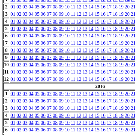
2
01
02
03
04
05
06
07
08
09
10
11
12
13
14
15
16
17
18
19
20
2
3
01
02
03
04
05
06
07
08
09
10
11
12
13
14
15
16
17
18
19
20
2
4
01
02
03
04
05
06
07
08
09
10
11
12
13
14
15
16
17
18
19
20
2
5
01
02
03
04
05
06
07
08
09
10
11
12
13
14
15
16
17
18
19
20
2
6
01
02
03
04
05
06
07
08
09
10
11
12
13
14
15
16
17
18
19
20
2
7
01
02
03
04
05
06
07
08
09
10
11
12
13
14
15
16
17
18
19
20
2
8
01
02
03
04
05
06
07
08
09
10
11
12
13
14
15
16
17
18
19
20
2
9
01
02
03
04
05
06
07
08
09
10
11
12
13
14
15
16
17
18
19
20
2
10
01
02
03
04
05
06
07
08
09
10
11
12
13
14
15
16
17
18
19
20
2
11
01
02
03
04
05
06
07
08
09
10
11
12
13
14
15
16
17
18
19
20
2
12
01
02
03
04
05
06
07
08
09
10
11
12
13
14
15
16
17
18
19
20
2
2016
1
01
02
03
04
05
06
07
08
09
10
11
12
13
14
15
16
17
18
19
20
2
2
01
02
03
04
05
06
07
08
09
10
11
12
13
14
15
16
17
18
19
20
2
3
01
02
03
04
05
06
07
08
09
10
11
12
13
14
15
16
17
18
19
20
2
4
01
02
03
04
05
06
07
08
09
10
11
12
13
14
15
16
17
18
19
20
2
5
01
02
03
04
05
06
07
08
09
10
11
12
13
14
15
16
17
18
19
20
2
6
01
02
03
04
05
06
07
08
09
10
11
12
13
14
15
16
17
18
19
20
2