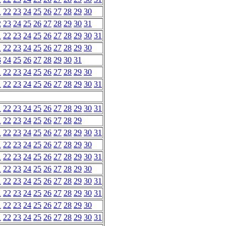
1
22
23
24
25
26
27
28
29
30
2
23
24
25
26
27
28
29
30
31
1
22
23
24
25
26
27
28
29
30
31
1
22
23
24
25
26
27
28
29
30
3
24
25
26
27
28
29
30
31
1
22
23
24
25
26
27
28
29
30
1
22
23
24
25
26
27
28
29
30
31
1
22
23
24
25
26
27
28
29
30
31
1
22
23
24
25
26
27
28
29
1
22
23
24
25
26
27
28
29
30
31
1
22
23
24
25
26
27
28
29
30
1
22
23
24
25
26
27
28
29
30
31
1
22
23
24
25
26
27
28
29
30
1
22
23
24
25
26
27
28
29
30
31
1
22
23
24
25
26
27
28
29
30
31
1
22
23
24
25
26
27
28
29
30
1
22
23
24
25
26
27
28
29
30
31