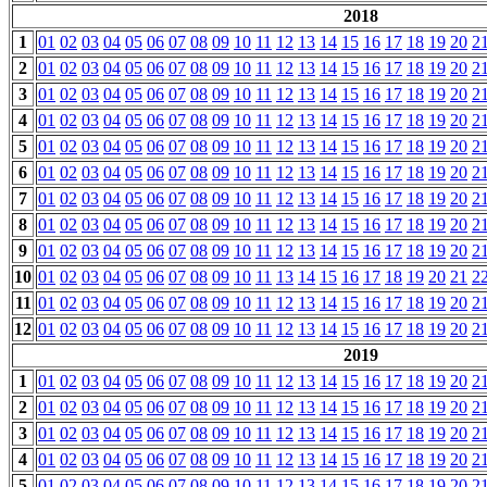
2018
1
01
02
03
04
05
06
07
08
09
10
11
12
13
14
15
16
17
18
19
20
2
2
01
02
03
04
05
06
07
08
09
10
11
12
13
14
15
16
17
18
19
20
2
3
01
02
03
04
05
06
07
08
09
10
11
12
13
14
15
16
17
18
19
20
2
4
01
02
03
04
05
06
07
08
09
10
11
12
13
14
15
16
17
18
19
20
2
5
01
02
03
04
05
06
07
08
09
10
11
12
13
14
15
16
17
18
19
20
2
6
01
02
03
04
05
06
07
08
09
10
11
12
13
14
15
16
17
18
19
20
2
7
01
02
03
04
05
06
07
08
09
10
11
12
13
14
15
16
17
18
19
20
2
8
01
02
03
04
05
06
07
08
09
10
11
12
13
14
15
16
17
18
19
20
2
9
01
02
03
04
05
06
07
08
09
10
11
12
13
14
15
16
17
18
19
20
2
10
01
02
03
04
05
06
07
08
09
10
11
13
14
15
16
17
18
19
20
21
2
11
01
02
03
04
05
06
07
08
09
10
11
12
13
14
15
16
17
18
19
20
2
12
01
02
03
04
05
06
07
08
09
10
11
12
13
14
15
16
17
18
19
20
2
2019
1
01
02
03
04
05
06
07
08
09
10
11
12
13
14
15
16
17
18
19
20
2
2
01
02
03
04
05
06
07
08
09
10
11
12
13
14
15
16
17
18
19
20
2
3
01
02
03
04
05
06
07
08
09
10
11
12
13
14
15
16
17
18
19
20
2
4
01
02
03
04
05
06
07
08
09
10
11
12
13
14
15
16
17
18
19
20
2
5
01
02
03
04
05
06
07
08
09
10
11
12
13
14
15
16
17
18
19
20
2