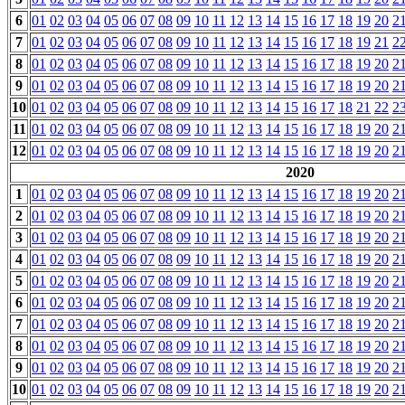
6
01
02
03
04
05
06
07
08
09
10
11
12
13
14
15
16
17
18
19
20
2
7
01
02
03
04
05
06
07
08
09
10
11
12
13
14
15
16
17
18
19
21
2
8
01
02
03
04
05
06
07
08
09
10
11
12
13
14
15
16
17
18
19
20
2
9
01
02
03
04
05
06
07
08
09
10
11
12
13
14
15
16
17
18
19
20
2
10
01
02
03
04
05
06
07
08
09
10
11
12
13
14
15
16
17
18
21
22
2
11
01
02
03
04
05
06
07
08
09
10
11
12
13
14
15
16
17
18
19
20
2
12
01
02
03
04
05
06
07
08
09
10
11
12
13
14
15
16
17
18
19
20
2
2020
1
01
02
03
04
05
06
07
08
09
10
11
12
13
14
15
16
17
18
19
20
2
2
01
02
03
04
05
06
07
08
09
10
11
12
13
14
15
16
17
18
19
20
2
3
01
02
03
04
05
06
07
08
09
10
11
12
13
14
15
16
17
18
19
20
2
4
01
02
03
04
05
06
07
08
09
10
11
12
13
14
15
16
17
18
19
20
2
5
01
02
03
04
05
06
07
08
09
10
11
12
13
14
15
16
17
18
19
20
2
6
01
02
03
04
05
06
07
08
09
10
11
12
13
14
15
16
17
18
19
20
2
7
01
02
03
04
05
06
07
08
09
10
11
12
13
14
15
16
17
18
19
20
2
8
01
02
03
04
05
06
07
08
09
10
11
12
13
14
15
16
17
18
19
20
2
9
01
02
03
04
05
06
07
08
09
10
11
12
13
14
15
16
17
18
19
20
2
10
01
02
03
04
05
06
07
08
09
10
11
12
13
14
15
16
17
18
19
20
2