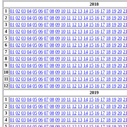
2018
1
01
02
03
04
05
06
07
08
09
10
11
12
13
14
15
16
17
18
19
20
2
2
01
02
03
04
05
06
07
08
09
10
11
12
13
14
15
16
17
18
19
20
2
3
01
02
03
04
05
06
07
08
09
10
11
12
13
14
15
16
17
18
19
20
2
4
01
02
03
04
05
06
07
08
09
10
11
12
13
14
15
16
17
18
19
20
2
5
01
02
03
04
05
06
07
08
09
10
11
12
13
14
15
16
17
18
19
20
2
6
01
02
03
04
05
06
07
08
09
10
11
12
13
14
15
16
17
18
19
20
2
7
01
02
03
04
05
06
07
08
09
10
11
12
13
14
15
16
17
18
19
20
2
8
01
02
03
04
05
06
07
08
09
10
11
12
13
14
15
16
17
18
19
20
2
9
01
02
03
04
05
06
07
08
09
10
11
12
13
14
15
16
17
18
19
20
2
10
01
02
03
04
05
06
07
08
09
10
11
12
13
14
15
16
17
18
19
20
2
11
01
02
03
04
05
06
07
08
09
10
11
12
13
14
15
16
17
18
19
20
2
12
01
02
03
04
05
06
07
08
09
10
11
12
13
14
15
16
17
18
19
20
2
2019
1
01
02
03
04
05
06
07
08
09
10
11
12
13
14
15
16
17
18
19
20
2
2
01
02
03
04
05
06
07
08
09
10
11
12
13
14
15
16
17
18
19
20
2
3
01
02
03
04
05
06
07
08
09
10
11
12
13
14
15
16
17
18
19
20
2
4
01
02
03
04
05
06
07
08
09
10
11
12
13
14
15
16
17
18
19
20
2
5
01
02
03
04
05
06
07
08
09
10
11
12
13
14
15
16
17
18
19
20
2