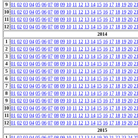
9
01
02
03
04
05
06
07
08
09
10
11
12
13
14
15
16
17
18
19
20
2
10
01
02
03
04
05
06
07
08
09
10
11
12
13
14
15
16
17
18
19
20
2
11
01
02
03
04
05
06
07
08
09
10
11
12
13
14
15
16
17
18
19
20
2
12
01
02
03
04
05
06
07
08
09
10
11
12
13
14
15
16
17
18
19
20
2
2014
1
01
02
03
04
05
06
07
08
09
10
11
12
13
14
15
16
17
18
19
20
2
2
01
02
03
04
05
06
07
08
09
10
11
12
13
14
15
16
17
18
19
20
2
3
01
02
03
04
05
06
07
08
09
10
11
12
13
14
15
16
17
18
19
20
2
4
01
02
03
04
05
06
07
08
09
10
11
12
13
14
15
16
17
18
19
20
2
5
01
02
03
04
05
06
07
08
09
10
11
12
13
14
15
16
17
18
19
20
2
6
01
02
03
04
05
06
07
08
09
10
11
12
13
14
15
16
17
18
19
20
2
7
01
02
03
04
05
06
07
08
09
10
11
12
13
14
15
16
17
18
19
20
2
8
01
02
03
04
05
06
07
08
09
10
11
12
13
14
15
16
17
18
19
20
2
9
01
02
03
04
05
06
07
08
09
10
11
12
13
14
15
16
17
18
19
20
2
10
01
02
03
04
05
06
07
08
09
10
11
12
13
14
15
16
17
18
19
20
2
11
01
02
03
04
05
06
07
08
09
10
11
12
13
14
15
16
17
18
19
20
2
12
01
02
03
04
05
06
07
08
09
10
11
12
13
14
15
16
17
18
19
20
2
2015
1
01
02
03
04
05
06
07
08
09
10
11
12
13
14
19
20
21
22
23
24
2