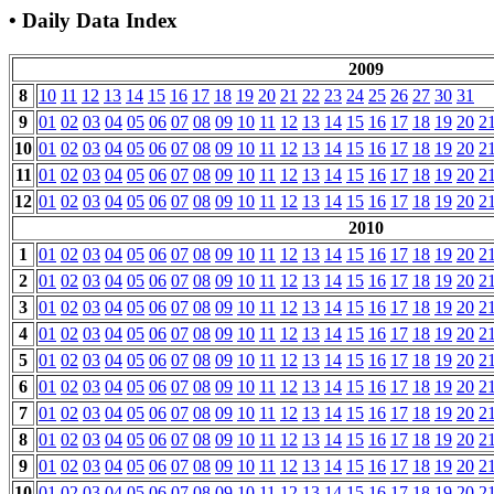
• Daily Data Index
2009
8
10
11
12
13
14
15
16
17
18
19
20
21
22
23
24
25
26
27
30
31
9
01
02
03
04
05
06
07
08
09
10
11
12
13
14
15
16
17
18
19
20
2
10
01
02
03
04
05
06
07
08
09
10
11
12
13
14
15
16
17
18
19
20
2
11
01
02
03
04
05
06
07
08
09
10
11
12
13
14
15
16
17
18
19
20
2
12
01
02
03
04
05
06
07
08
09
10
11
12
13
14
15
16
17
18
19
20
2
2010
1
01
02
03
04
05
06
07
08
09
10
11
12
13
14
15
16
17
18
19
20
2
2
01
02
03
04
05
06
07
08
09
10
11
12
13
14
15
16
17
18
19
20
2
3
01
02
03
04
05
06
07
08
09
10
11
12
13
14
15
16
17
18
19
20
2
4
01
02
03
04
05
06
07
08
09
10
11
12
13
14
15
16
17
18
19
20
2
5
01
02
03
04
05
06
07
08
09
10
11
12
13
14
15
16
17
18
19
20
2
6
01
02
03
04
05
06
07
08
09
10
11
12
13
14
15
16
17
18
19
20
2
7
01
02
03
04
05
06
07
08
09
10
11
12
13
14
15
16
17
18
19
20
2
8
01
02
03
04
05
06
07
08
09
10
11
12
13
14
15
16
17
18
19
20
2
9
01
02
03
04
05
06
07
08
09
10
11
12
13
14
15
16
17
18
19
20
2
10
01
02
03
04
05
06
07
08
09
10
11
12
13
14
15
16
17
18
19
20
2