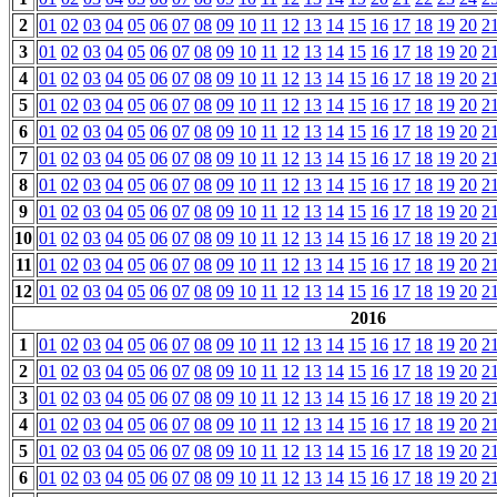
2
01
02
03
04
05
06
07
08
09
10
11
12
13
14
15
16
17
18
19
20
2
3
01
02
03
04
05
06
07
08
09
10
11
12
13
14
15
16
17
18
19
20
2
4
01
02
03
04
05
06
07
08
09
10
11
12
13
14
15
16
17
18
19
20
2
5
01
02
03
04
05
06
07
08
09
10
11
12
13
14
15
16
17
18
19
20
2
6
01
02
03
04
05
06
07
08
09
10
11
12
13
14
15
16
17
18
19
20
2
7
01
02
03
04
05
06
07
08
09
10
11
12
13
14
15
16
17
18
19
20
2
8
01
02
03
04
05
06
07
08
09
10
11
12
13
14
15
16
17
18
19
20
2
9
01
02
03
04
05
06
07
08
09
10
11
12
13
14
15
16
17
18
19
20
2
10
01
02
03
04
05
06
07
08
09
10
11
12
13
14
15
16
17
18
19
20
2
11
01
02
03
04
05
06
07
08
09
10
11
12
13
14
15
16
17
18
19
20
2
12
01
02
03
04
05
06
07
08
09
10
11
12
13
14
15
16
17
18
19
20
2
2016
1
01
02
03
04
05
06
07
08
09
10
11
12
13
14
15
16
17
18
19
20
2
2
01
02
03
04
05
06
07
08
09
10
11
12
13
14
15
16
17
18
19
20
2
3
01
02
03
04
05
06
07
08
09
10
11
12
13
14
15
16
17
18
19
20
2
4
01
02
03
04
05
06
07
08
09
10
11
12
13
14
15
16
17
18
19
20
2
5
01
02
03
04
05
06
07
08
09
10
11
12
13
14
15
16
17
18
19
20
2
6
01
02
03
04
05
06
07
08
09
10
11
12
13
14
15
16
17
18
19
20
2