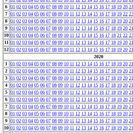
6
01
02
03
04
05
06
07
08
09
10
11
12
13
14
15
16
17
18
19
20
2
7
01
02
03
04
05
06
07
08
09
10
11
12
13
14
15
16
17
18
19
22
2
8
01
02
03
04
05
06
07
08
09
10
11
12
13
14
15
16
17
18
19
20
2
9
01
02
03
04
05
06
07
08
09
10
11
12
13
14
15
16
17
18
19
20
2
10
01
02
03
04
05
06
07
08
09
10
11
12
13
14
15
16
17
18
21
22
2
11
01
02
03
04
05
06
07
08
09
10
11
12
13
14
15
16
17
18
19
20
2
12
01
02
03
04
05
06
07
08
09
10
11
12
13
14
15
16
17
18
19
20
2
2020
1
01
02
03
04
05
06
07
08
09
10
11
12
13
14
15
16
17
18
19
20
2
2
01
02
03
04
05
06
07
08
09
10
11
12
13
14
15
16
17
18
19
20
2
3
01
02
03
04
05
06
07
08
09
10
11
12
13
14
15
16
17
18
19
20
2
4
01
02
03
04
05
06
07
08
09
10
11
12
13
14
15
16
17
18
19
20
2
5
01
02
03
04
05
06
07
08
09
10
11
12
13
14
15
16
17
18
19
20
2
6
01
02
03
04
05
06
07
08
09
10
11
12
13
14
15
16
17
18
19
20
2
7
01
02
03
04
05
06
07
08
09
10
11
12
13
14
15
16
17
18
19
20
2
8
01
02
03
04
05
06
07
08
09
10
11
12
13
14
15
16
17
18
19
20
2
9
01
02
03
04
05
06
07
08
09
10
11
12
13
14
15
16
17
18
19
20
2
10
01
02
03
04
05
06
07
08
09
10
11
12
13
14
15
16
17
18
19
20
2