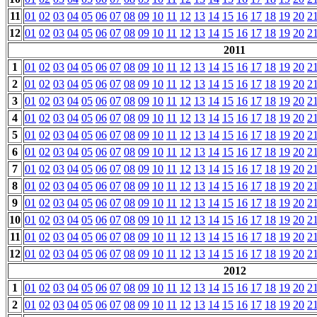
11
01
02
03
04
05
06
07
08
09
10
11
12
13
14
15
16
17
18
19
20
2
12
01
02
03
04
05
06
07
08
09
10
11
12
13
14
15
16
17
18
19
20
2
2011
1
01
02
03
04
05
06
07
08
09
10
11
12
13
14
15
16
17
18
19
20
2
2
01
02
03
04
05
06
07
08
09
10
11
12
13
14
15
16
17
18
19
20
2
3
01
02
03
04
05
06
07
08
09
10
11
12
13
14
15
16
17
18
19
20
2
4
01
02
03
04
05
06
07
08
09
10
11
12
13
14
15
16
17
18
19
20
2
5
01
02
03
04
05
06
07
08
09
10
11
12
13
14
15
16
17
18
19
20
2
6
01
02
03
04
05
06
07
08
09
10
11
12
13
14
15
16
17
18
19
20
2
7
01
02
03
04
05
06
07
08
09
10
11
12
13
14
15
16
17
18
19
20
2
8
01
02
03
04
05
06
07
08
09
10
11
12
13
14
15
16
17
18
19
20
2
9
01
02
03
04
05
06
07
08
09
10
11
12
13
14
15
16
17
18
19
20
2
10
01
02
03
04
05
06
07
08
09
10
11
12
13
14
15
16
17
18
19
20
2
11
01
02
03
04
05
06
07
08
09
10
11
12
13
14
15
16
17
18
19
20
2
12
01
02
03
04
05
06
07
08
09
10
11
12
13
14
15
16
17
18
19
20
2
2012
1
01
02
03
04
05
06
07
08
09
10
11
12
13
14
15
16
17
18
19
20
2
2
01
02
03
04
05
06
07
08
09
10
11
12
13
14
15
16
17
18
19
20
2