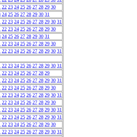
1
22
23
24
25
26
27
28
29
30
3
24
25
26
27
28
29
30
31
1
22
23
24
25
26
27
28
29
30
31
1
22
23
24
25
26
27
28
29
30
3
24
25
26
27
28
29
30
31
1
22
23
24
25
26
27
28
29
30
1
22
23
24
25
26
27
28
29
30
31
1
22
23
24
25
26
27
28
29
30
31
1
22
23
24
25
26
27
28
29
1
22
23
24
25
26
27
28
29
30
31
1
22
23
24
25
26
27
28
29
30
1
22
23
24
25
26
27
28
29
30
31
1
22
23
24
25
26
27
28
29
30
1
22
23
24
25
26
27
28
29
30
31
1
22
23
24
25
26
27
28
29
30
31
1
22
23
24
25
26
27
28
29
30
1
22
23
24
25
26
27
28
29
30
31