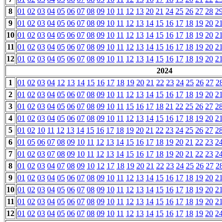
8
01
02
03
04
05
06
07
08
09
10
11
12
13
20
21
24
25
26
27
28
2
9
01
02
03
04
05
06
07
08
09
10
11
12
13
14
15
16
17
18
19
20
2
10
01
02
03
04
05
06
07
08
09
10
11
12
13
14
15
16
17
18
19
20
2
11
01
02
03
04
05
06
07
08
09
10
11
12
13
14
15
16
17
18
19
20
2
12
01
02
03
04
05
06
07
08
09
10
11
12
13
14
15
16
17
18
19
20
2
2024
1
01
02
03
04
12
13
14
15
16
17
18
19
20
21
22
23
24
25
26
27
2
2
01
02
03
04
05
06
07
08
09
10
11
12
13
14
15
16
17
18
19
20
2
3
01
02
03
04
05
06
07
08
09
10
11
15
16
17
18
21
22
25
26
27
2
4
01
02
03
04
05
06
07
08
09
10
11
12
13
14
15
16
17
18
19
20
2
5
01
02
10
11
12
13
14
15
16
17
18
19
20
21
22
23
24
25
26
27
2
6
01
05
06
07
08
09
10
11
12
13
14
15
16
17
18
19
20
21
22
23
2
7
01
02
03
07
08
09
10
11
12
13
14
15
16
17
18
19
20
21
22
23
2
8
01
02
03
04
07
08
09
10
12
17
18
19
20
21
22
23
24
25
26
27
2
9
01
02
03
04
05
06
07
08
09
10
11
12
13
14
15
16
17
18
19
20
2
10
01
02
03
04
05
06
07
08
09
10
11
12
13
14
15
16
17
18
19
20
2
11
01
02
03
04
05
06
07
08
09
10
11
12
13
14
15
16
17
18
19
20
2
12
01
02
03
04
05
06
07
08
09
10
11
12
13
14
15
16
17
18
19
20
2