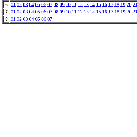
6
01
02
03
04
05
06
07
08
09
10
11
12
13
14
15
16
17
18
19
20
2
7
01
02
03
04
05
06
07
08
09
10
11
12
13
14
15
16
17
18
19
20
2
8
01
02
03
04
05
06
07